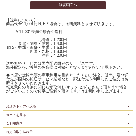
【送料について】
商品代金11,001円以上の場合は、送料無料とさせて頂きます。
￥11,001未満の場合の送料
北海道：1,200円
東北・関東・信越：1,400円
北陸・中部・近畿・中国：1,600円
四国・九州：1,800円
沖縄：4,200円
送料無料サービスは国内配送限定のサービスです。
海外配送をご希望のお客様は対象外となりますのでご了承下さい。
◆当店では転売等の商用利用を目的とした方のご注文、販売、及び送
付先が国内の転送サービス業者など一部送付先を利用したご注文はお
断りさせていただきます。
転売意向の有無に関わらず取消し(キャンセル)とさせて頂きます場合
がございますので何卒ご理解を頂きますようお願い申し上げます。
お店のトップへ戻る
カートを見る
ご利用案内
特定商取引法表示