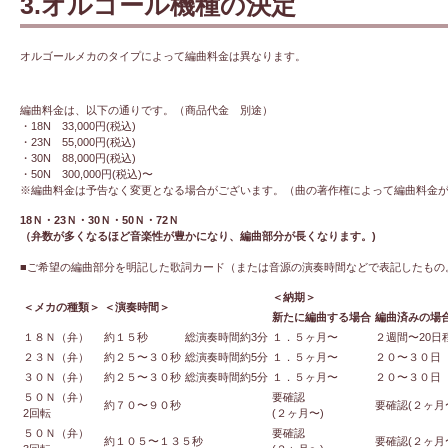
3.オルゴール機種の決定
オルゴールメカのタイプによって編曲料金は異なります。
編曲料金は、以下の通りです。（商品代金 別途）
・18N 33,000円(税込)
・23N 55,000円(税込)
・30N 88,000円(税込)
・50N 300,000円(税込)〜
※編曲料金は予告なく変更となる場合がございます。（曲の著作権によって編曲料金
18Ｎ・23Ｎ・30Ｎ・50Ｎ・72Ｎ
（弁数が多くなるほど音楽性が豊かになり、編曲部分が長くなります。)
■ご希望の編曲部分を明記した歌詞カード
（または音源の演奏時間などで表記したもの
＜納期＞
＜メカの種類＞
＜演奏時間＞
新たに編曲する場合
編曲済みの場
１８Ｎ（弁）
約１５秒
総演奏時間約3分
１．５ヶ月〜
２週間〜20日
２３Ｎ（弁）
約２５〜３０秒
総演奏時間約5分
１．５ヶ月〜
２０〜３０日
３０Ｎ（弁）
約２５〜３０秒
総演奏時間約5分
１．５ヶ月〜
２０〜３０日
５０Ｎ（弁）
要確認
約７０〜９０秒
要確認(２ヶ月
2回転
(２ヶ月〜)
５０Ｎ（弁）
要確認
約１０５〜１３５秒
要確認(２ヶ月