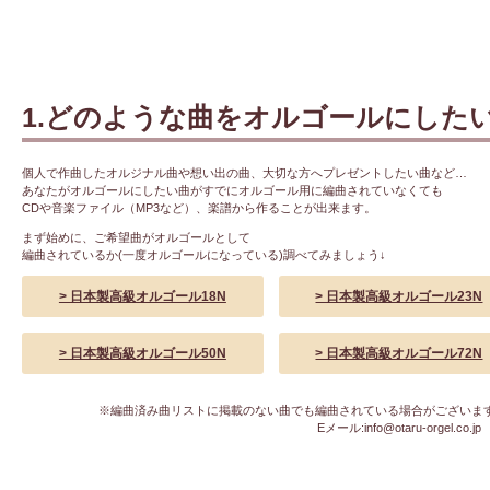
1.どのような曲をオルゴールにした
個人で作曲したオルジナル曲や想い出の曲、大切な方へプレゼントしたい曲など…
あなたがオルゴールにしたい曲がすでにオルゴール用に編曲されていなくても
CDや音楽ファイル（MP3など）、楽譜から作ることが出来ます。
まず始めに、ご希望曲がオルゴールとして
編曲されているか(一度オルゴールになっている)調べてみましょう↓
> 日本製高級オルゴール18N
> 日本製高級オルゴール23N
> 日本製高級オルゴール50N
> 日本製高級オルゴール72N
※編曲済み曲リストに掲載のない曲でも編曲されている場合がございま
Eメール:info@otaru-orgel.co.jp