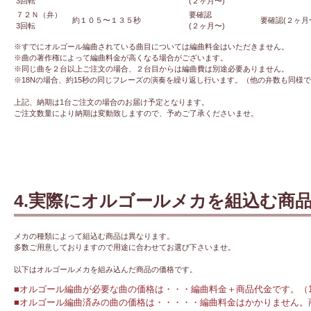
3回転
(２ヶ月〜)
７２Ｎ（弁）
要確認
約１０５〜１３５秒
要確認(２ヶ月
3回転
(２ヶ月〜)
※すでにオルゴール編曲されている曲目については編曲料金はいただきません。
※曲の著作権によって編曲料金が高くなる場合がございます。
※同じ曲を２台以上ご注文の場合、２台目からは編曲費は別途必要ありません。
※18Nの場合、約15秒の同じフレーズの演奏を繰り返し行います。（他の弁数も同様
上記、納期は1台ご注文の場合のお届け予定となります。
ご注文数量により納期は変動致しますので、予めご了承くださいませ。
4.実際にオルゴールメカを組込む商
メカの種類によって組込む商品は異なります。
多数ご用意しておりますので用途に合わせてお選び下さいませ。
以下はオルゴールメカを組み込んだ商品の価格です。
■オルゴール編曲が必要な曲の価格は・・・編曲料金＋商品代金です。（
■オルゴール編曲済みの曲の価格は・・・・・編曲料金はかかりません。