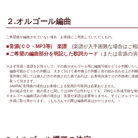
２.オルゴール編曲
ご希望曲が編曲されていない場合、お客様にご用意していただくもの。
■音源(ＣＤ・MP3等) 楽譜
(楽譜が入手困難な場合はご相
■ご希望の編曲部分を明記した歌詞カード
（または音源の演
※まず音源・楽譜をお預りして、その曲がオルゴール用に編曲可能かどうか判断いた
編曲可能かどうかの判断は、大きく分けて著作権上の判断と音の組み合わせ上の判断
著作権に関しては個人の方の作曲された曲であれば、お客様自身でその作曲者に楽曲
取って頂きます。
JASRAC管理曲の場合はお客様による使用許可取得は必要ありません。
音の組み合わせ・曲の長さに関しては18Nでは作れなくても、23Nなら作成可能な場
※オルゴール編曲済みの曲の場合は、音源や楽譜は必要有りません。すぐにオルゴー
作成に取り掛かります。（もちろんその際は編曲料金はかかりません。）