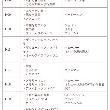
H06
・眠れる森の美女
チャイコフスキー
・くるみ割り人形行進曲
・エリーゼの為に
H09
・第９交響曲
ベートーベン
・メヌエット
・華麗なるワルツ
ショパン
H10
・愛の夢
リスト
・ブラームスのワルツ
ブラームス
・ザファントムオブジオペ
ラ
・ザミュージックオブザナ
ウェーバー
H11
イト
（オペラ座の怪人）
・オールアイアスクオブユ
ー
・聖夜
H17
・もみの木
クリスマス
・いざえうた
・メモリー（１）
ウェーバー
H18
・メモリー（２）
（ミュージカルCATS）作曲者
・アメイジンググレイス
不詳
・王宮の花火の音楽
G.F. ヘンデル
H19
・メヌエットNo.3
バッハ
・カノン
パッヘルベル
・ｱｲﾈｸﾗｲﾈﾅﾊﾄﾑｼﾞｰｸ・ｱﾚｸﾞﾛ