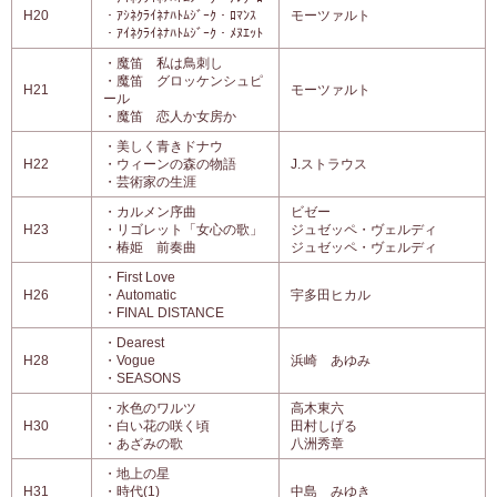
H20
・ｱｼﾈｸﾗｲﾈﾅﾊﾄﾑｼﾞｰｸ・ﾛﾏﾝｽ
モーツァルト
・ｱｲﾈｸﾗｲﾈﾅﾊﾄﾑｼﾞｰｸ・ﾒﾇｴｯﾄ
・魔笛 私は鳥刺し
・魔笛 グロッケンシュピ
H21
モーツァルト
ール
・魔笛 恋人か女房か
・美しく青きドナウ
H22
・ウィーンの森の物語
J.ストラウス
・芸術家の生涯
・カルメン序曲
ビゼー
H23
・リゴレット「女心の歌」
ジュゼッペ・ヴェルディ
・椿姫 前奏曲
ジュゼッペ・ヴェルディ
・First Love
H26
・Automatic
宇多田ヒカル
・FINAL DISTANCE
・Dearest
H28
・Vogue
浜崎 あゆみ
・SEASONS
・水色のワルツ
高木東六
H30
・白い花の咲く頃
田村しげる
・あざみの歌
八洲秀章
・地上の星
H31
・時代(1)
中島 みゆき