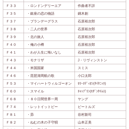
Ｆ３３
・ロンドンデリーエア
作曲者不詳
Ｆ３５
・銀座の恋の物語
鏑木創
Ｆ３７
・ブランデーグラス
石原裕次郎
Ｆ３８
・二人の世界
石原裕次郎
Ｆ３９
・北の旅人
石原裕次郎
Ｆ４０
・俺の小樽
石原裕次郎
Ｆ４１
・わが人生に悔いなし
石原裕次郎
Ｆ４３
・モナリザ
J・リヴィンストン
Ｆ４４
・米国国家
スミス
Ｆ４６
・琵琶湖周航の歌
小口太郎
Ｆ５３
・マイハートウィルゴーオン
ｾﾘｰﾇﾃﾞｨｵﾝ(ﾀｲﾀﾆｯｸ)
Ｆ６０
・スマイル
ﾁｬｯﾌﾟﾘﾝ(ﾓﾀﾞﾝﾀｲﾑｽ)
Ｆ６８
・８０日間世界一周
ヤング
Ｆ７４
・レットイットビー
ビートルズ
Ｆ８１
・昴
谷村新司
Ｆ８２
・ねむの木の子守唄
山本正美