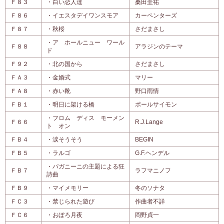
Ｆ８３
・白い恋人達
桑田圭祐
Ｆ８６
・イエスタデイワンスモア
カーペンターズ
Ｆ８７
・秋桜
さだまさし
・ア ホールニュー ワール
Ｆ８８
アラジンのテーマ
ド
Ｆ９２
・北の国から
さだまさし
ＦＡ３
・金婚式
マリー
ＦＡ８
・赤い靴
野口雨情
ＦＢ１
・明日に架ける橋
ポールサイモン
・フロム ディス モーメン
Ｆ６６
R.J.Lange
ト オン
ＦＢ４
・涙そうそう
BEGIN
ＦＢ５
・ラルゴ
G.F.ヘンデル
・パガニーニの主題による狂
ＦＢ７
ラフマニノフ
詩曲
ＦＢ９
・マイメモリー
冬のソナタ
ＦＣ３
・禁じられた遊び
作曲者不詳
ＦＣ６
・おぼろ月夜
岡野貞一