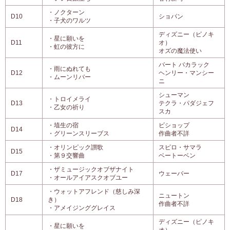
・ノクターン
D10
ショパン
・子犬のワルツ
ディズニー（ピノキ
・星に願いを
D11
オ）
・虹の彼方に
オズの魔法使い
バート バカラック
・雨にぬれても
D12
ヘンリー・マンシー
・ムーンリバー
ニ
シューマン
・トロイメライ
D13
テクラ・パダジェフ
・乙女の祈り
スカ
・埴生の宿
ビショップ
D14
・グリーンスリーブス
作曲者不詳
・オリンピック讃歌
スピロ・サマラ
D15
・第９交響曲
ベートーベン
・ザミュージックオブザナイト
D17
ウェーバー
・オールアイアスクオブユー
・ウォットアフレンド（慈しみ深
ニュートン
D18
き）
作曲者不詳
・アメイジンググレイス
ディズニー（ピノキ
・星に願いを
オ）