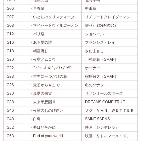
G06
・早春賦
中田章
G07
・いとしのクリスティーヌ
リチャードクレイダーマン
G08
・マイハートウィルゴーオン
ｾﾘｰﾇﾃﾞｨｵﾝ(ﾀｲﾀﾆｯｸ)
G12
・パリ祭
ジョベール
G16
・ある愛の詩
フランシス・レイ
G18
・精霊流し
さだまさし
G20
・夜空ノムコウ
川村結花（SMAP）
G22
・ｲﾌ ｳｨｰ ﾎｰﾙﾄﾞｵﾝ ﾄｩｷﾞｬｻﾞｰ
ホーナー
G23
・世界に一つだけの花
槇原敬之（SMAP）
G26
・最初から今まで
冬のソナタ
G30
・真夏の果実
サザンオールスターズ
G38
・未来予想図Ⅱ
DREAMS COME TRUE
G46
・夜霧のしのび逢い
ＪＯ ＶＡＮ ＷＥＴＴＥＲ
G48
・白鳥
SAINT SAENS
G52
・夢はひそかに
映画「シンデレラ」
G53
・Part of your world
映画「リトルマーメイド」