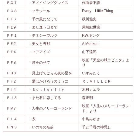
ＦＣ７
・アメイジンググレイス
作曲者不詳
ＦＣ８
・フラジール
Every Little Thing
ＦＥ７
・千の風になって
秋川雅史
ＦＥ9
・また逢う日まで
尾崎紀世彦
ＦＦ１
・テネシーワルツ
P.W.キング
ＦＦ2
・美女と野獣
A.Menken
ＦＦ4
・ユアアイズ
山下達郎
映画「天空の城ラピュタ」よ
ＦＦ8
・君をのせて
り
ＦＨ8
・見上げてごらん夜の星を
いずみたく
Ｆｉ2
・愛はかげろうのように
Ｒ．ＭＩＬＬＥＲ
Ｆｉ4
・Ｂｕｔｔｅｒｆｌｙ
木村カエラ
ＦＪ３
・また君に恋してる
森正明
映画「人生のメリーゴーラン
ＦＭ7
・人生のメリーゴーランド
ド」より
ＦＬ４
・糸
中島みゆき
ＦＮ３
・いのちの名前
千と千尋の神隠し