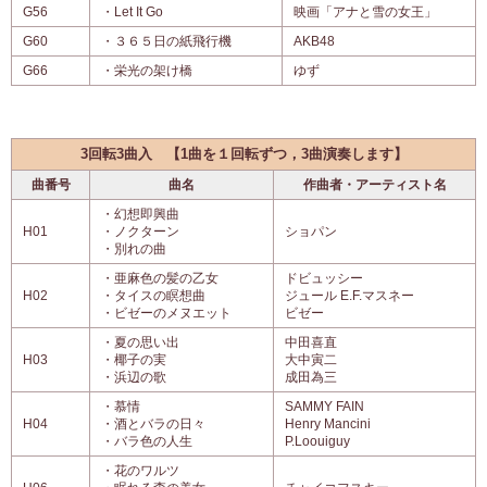
G56
・Let It Go
映画「アナと雪の女王」
G60
・３６５日の紙飛行機
AKB48
G66
・栄光の架け橋
ゆず
3回転3曲入 【1曲を１回転ずつ，3曲演奏します】
曲番号
曲名
作曲者・アーティスト名
・幻想即興曲
H01
・ノクターン
ショパン
・別れの曲
・亜麻色の髪の乙女
ドビュッシー
H02
・タイスの瞑想曲
ジュール E.F.マスネー
・ビゼーのメヌエット
ビゼー
・夏の思い出
中田喜直
H03
・椰子の実
大中寅二
・浜辺の歌
成田為三
・慕情
SAMMY FAIN
H04
・酒とバラの日々
Henry Mancini
・バラ色の人生
P.Loouiguy
・花のワルツ