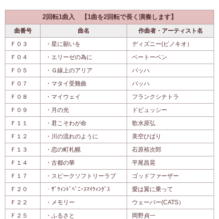
2回転1曲入 【1曲を2回転で長く演奏します】
曲番号
曲名
作曲者・アーティスト名
Ｆ０３
・星に願いを
ディズニー(ピノキオ）
Ｆ０４
・エリーゼの為に
ベートーベン
Ｆ０５
・Ｇ線上のアリア
バッハ
Ｆ０７
・マタイ受難曲
バッハ
Ｆ０８
・マイウェイ
フランクシナトラ
Ｆ０９
・月の光
ドビュッシー
Ｆ１１
・君こそわが命
歌水原弘
Ｆ１２
・川の流れのように
美空ひばり
Ｆ１３
・恋の町札幌
石原裕次郎
Ｆ１４
・古都の華
平尾昌晃
Ｆ１７
・スピークソフトリーラブ
ゴッドファーザー
Ｆ２０
・ｻﾞｳｨﾝﾄﾞﾍﾞﾆｰｽﾏｲｳｨﾝｸﾞｽ
愛は翼に乗って
Ｆ２２
・メモリー
ウェーバー(CATS）
Ｆ２５
・ふるさと
岡野貞一