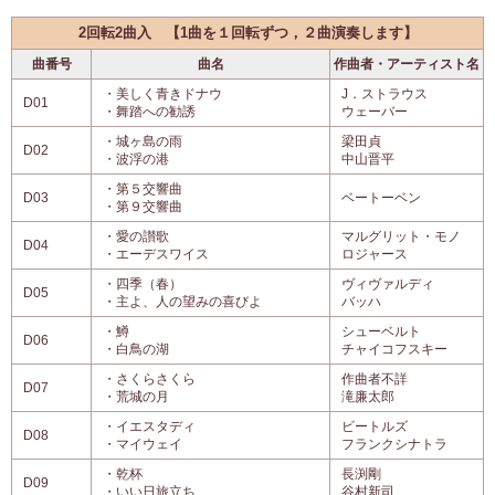
2回転2曲入 【1曲を１回転ずつ，２曲演奏します】
曲番号
曲名
作曲者・アーティスト名
・美しく青きドナウ
J．ストラウス
D01
・舞踏への勧誘
ウェーバー
・城ヶ島の雨
梁田貞
D02
・波浮の港
中山晋平
・第５交響曲
D03
ベートーベン
・第９交響曲
・愛の讃歌
マルグリット・モノ
D04
・エーデスワイス
ロジャース
・四季（春）
ヴィヴァルディ
D05
・主よ、人の望みの喜びよ
バッハ
・鱒
シューベルト
D06
・白鳥の湖
チャイコフスキー
・さくらさくら
作曲者不詳
D07
・荒城の月
滝廉太郎
・イエスタディ
ビートルズ
D08
・マイウェイ
フランクシナトラ
・乾杯
長渕剛
D09
・いい日旅立ち
谷村新司