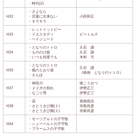
・時代(2)
・さよなら
H32
・言葉に出来ない
小田和正
・キラキラ
・レットイットビー
H33
・イエスタディ
ビートルズ
・ヘイジュード
・となりのトトロ
久石 譲
H34
・もののけ姫
久石 譲
・いつも何度でも
木村 弓
・となりのトトロ
久石 譲
H35
・風のとおり道
（映画 となりのトトロ）
・さんぽ
・神田川
南こうせつ
H37
・２２才の別れ
伊勢正三
・なごり雪
伊勢正三
・花
喜納昌吉
H38
・さとうきび畑(１)
寺島尚彦
・さとうきび畑(２)
寺島尚彦
・モーツアルトの子守歌
H44
・シューベルトの子守歌
・ブラームスの子守歌