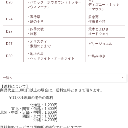
D20
・バロック ホウダウン（ミッキー
ディズニー（ミッキ
マウスマーチ）
ーマウス）
・宵待草
多忠亮
D24
・庭の千草
作曲者不詳
・四季の歌
荒木とよひさ
D27
・旅愁
オードウェイ
・オネスティ
D27
ビリージョエル
・素顔のままで
・地上の星
D30
中島みゆき
・ヘッドライト・テールライト
一覧へ
【送料について】
商品代金11,001円以上の場合は、送料無料とさせて頂きます。
￥11,001未満の場合の送料
北海道：1,200円
東北・関東・信越：1,400円
北陸・中部・近畿・中国：1,600円
四国・九州：1,800円
沖縄：4,200円
送料無料サービスは国内配送限定のサービスです。