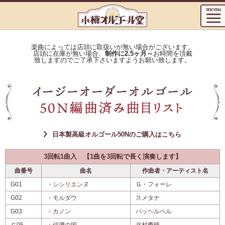
楽曲によっては店頭に取扱いが無い場合がございます。
店頭に在庫が無い場合、
制作に2.5ヶ月～
お時間を頂戴
致しますのでご了承下さいますようお願い致します。
日本製高級オルゴール50Nのご購入はこちら
3回転1曲入 【1曲を3回転で長く演奏します】
曲番号
曲名
作曲者・アーティスト名
G01
・シシリエンヌ
Ｇ・フォーレ
G02
・モルダウ
スメタナ
G03
・カノン
パッヘルベル
Ｇ05
・信濃の国
北村季晴