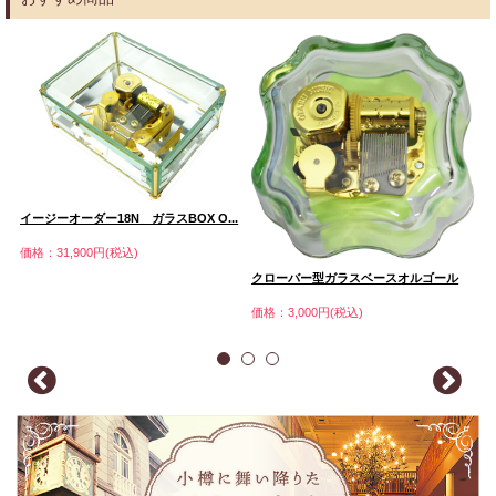
イージーオーダー18N ガラスBOX O...
価格：31,900円(税込)
クローバー型ガラスベースオルゴール
さ
価格：3,000円(税込)
価