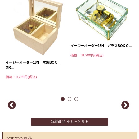
イージーオーダー18N ガラスBOX O...
価格：31,900円(税込)
ト
イージーオーダー18N 木製BOX
OR...
イ
（
価格：9,735円(税込)
価
新着商品 をもっと見る
おすすめ商品