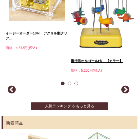
イージーオーダー18Ｎ アクリル製クリ
ア...
価
価格：4,873円(税込)
飛行塔オルゴール/大 【カラー】
価格：5,280円(税込)
人気ランキング をもっと見る
新着商品