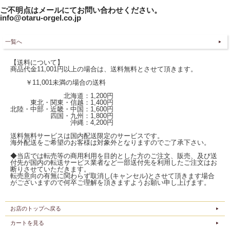
ご不明点はメールにてお問い合わせください。
info@otaru-orgel.co.jp
一覧へ
【送料について】
商品代金11,001円以上の場合は、送料無料とさせて頂きます。
￥11,001未満の場合の送料
北海道：1,200円
東北・関東・信越：1,400円
北陸・中部・近畿・中国：1,600円
四国・九州：1,800円
沖縄：4,200円
送料無料サービスは国内配送限定のサービスです。
海外配送をご希望のお客様は対象外となりますのでご了承下さい。
◆当店では転売等の商用利用を目的とした方のご注文、販売、及び送
付先が国内の転送サービス業者など一部送付先を利用したご注文はお
断りさせていただきます。
転売意向の有無に関わらず取消し(キャンセル)とさせて頂きます場合
がございますので何卒ご理解を頂きますようお願い申し上げます。
お店のトップへ戻る
カートを見る