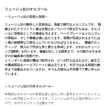
リュージュ社のオルゴール
～リュージュ社の芸術と技術～
リュージュ社の製作した芸術品は、高級で精巧なメカニズムです。 熟
練されたクラフトマン達は比類なきノウハウで技を打ち込み、オルゴ
ールに芸術品としての価値を与えます。ベースプレートはメカニズム
の骨組み、そして櫛歯は魂にあたります。音階が完成されるまでには
一連の超精密な工程をふんでいかなければなりません。 櫛歯のカッ
ティング、焼入れで完全な音と硬さを形成します。それからチューニ
ング(調律）を行います。櫛歯が出しうる限界まで、その能力を引き出
すのが編曲者の役割です。
シリンダーに楽譜が機会で転写され、ピンが打ち込まれます。組立工
が構成部品をベースプレートに組み立てます。今日ではある程度の操
作まで自動化されていますが、今でも大部分は手作業で丁寧に作られ
ています。
～リュージュ社の72弁オルゴール～
本格的なオルゴールの音色を楽しみたい方に是非オススメしたいリュ
ージュ社72弁ムーブメントです。リュージュ社でも人気が有るシリー
ズで、そのラインナップは豊かです。