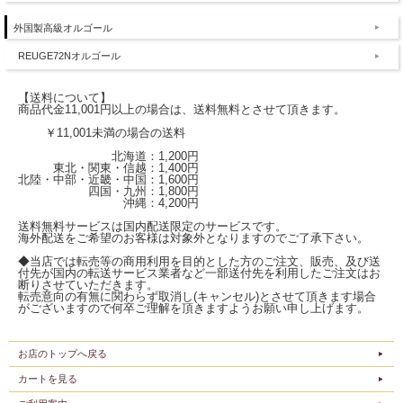
外国製高級オルゴール
REUGE72Nオルゴール
【送料について】
商品代金11,001円以上の場合は、送料無料とさせて頂きます。
￥11,001未満の場合の送料
北海道：1,200円
東北・関東・信越：1,400円
北陸・中部・近畿・中国：1,600円
四国・九州：1,800円
沖縄：4,200円
送料無料サービスは国内配送限定のサービスです。
海外配送をご希望のお客様は対象外となりますのでご了承下さい。
◆当店では転売等の商用利用を目的とした方のご注文、販売、及び送
付先が国内の転送サービス業者など一部送付先を利用したご注文はお
断りさせていただきます。
転売意向の有無に関わらず取消し(キャンセル)とさせて頂きます場合
がございますので何卒ご理解を頂きますようお願い申し上げます。
お店のトップへ戻る
カートを見る