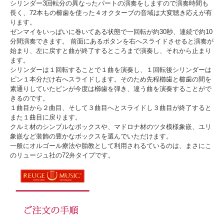
シリンダー3回転分の異なったパートの演奏をしますので演奏時間も
長く、72本もの櫛歯を使った４オクターブの音域は大変聴き応えが有
ります。
ゼンマイをいっぱいに巻いてある状態で一回転が約30秒、連続で約10
分間演奏できます。 前面にあるボタンを右へスライドさせると演奏が
始まり、左に戻すと曲が終了するところまで演奏し、それから止まり
ます。
シリンダーは１回転することで１曲を演奏し、１回転後シリンダーは
ピン１本分だけ右へスライドします。そのため先程櫛歯と櫛歯の間を
素通りしていたピンが今度は櫛歯を弾き、違う曲を演奏することがで
きるのです。
１曲目から２曲目、そして３曲目へとスライドし３曲目が終了すると
また１曲目に戻ります。
クルミ材のシンプルなボックスや、マドロナ材のツタ模様象嵌、ユリ
象嵌など装飾の豊かなボックスを選んでいただけます。
一般にオルゴール療法や胎教として利用されるているのは、まさにこ
のリュージュ社の72弁タイプです。