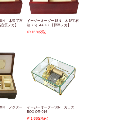
8Ｎ 木製宝石
イージーオーダー18Ｎ 木製宝石
【高音質メカ】
箱（5）AA-186【標準メカ】
¥9,152
(税込)
0Ｎ ノクター
イージーオーダー30N ガラス
BOX OR-016
¥41,580
(税込)