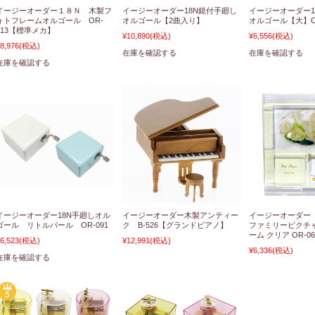
イージーオーダー１８Ｎ 木製フ
イージーオーダー18N鏡付手廻し
イージーオーダー1
ォトフレームオルゴール OR-
オルゴール【2曲入り】
オルゴール【大】OR
013【標準メカ】
¥10,890
(税込)
¥6,556
(税込)
8,976
(税込)
在庫を確認する
在庫を確認する
在庫を確認する
イージーオーダー18N手廻しオル
イージーオーダー木製アンティー
イージーオーダー 
ゴール リトルパール OR-091
ク B-526【グランドピアノ】
ファミリーピクチ
ーム クリア OR-06
6,523
(税込)
¥12,991
(税込)
¥6,336
(税込)
在庫を確認する