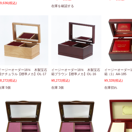
9,636
(税込)
在庫を確認する
イージーオーダー18Ｎ 木製宝石
イージーオーダー18Ｎ 木製宝石
イージーオーダー1
箱ナチュラル【標準メカ】OL-17
箱ブラウン【標準メカ】OL-16
箱（1）AA-185
8,272
(税込)
¥8,272
(税込)
¥9,328
(税込)
在庫 5個
在庫 3個
在庫切れ