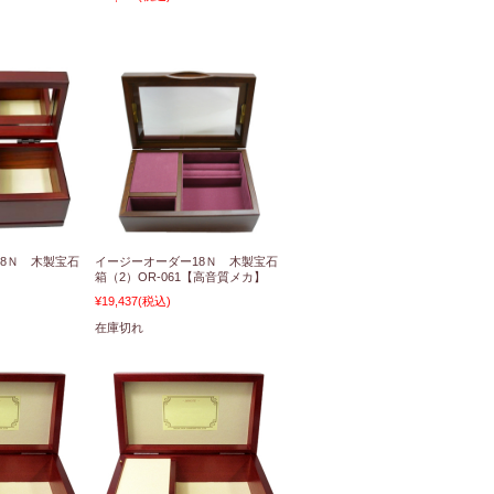
8Ｎ 木製宝石
イージーオーダー18Ｎ 木製宝石
箱（2）OR-061【高音質メカ】
¥19,437
(税込)
在庫切れ