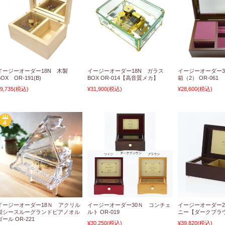
イージーオーダー18N 木製
イージーオーダー18N ガラス
イージーオーダー3
BOX OR-191(B)
BOX OR-014【高音質メカ】
箱（2） OR-061
9,735
(税込)
¥31,900
(税込)
¥28,600
(税込)
イージーオーダー18Ｎ アクリル
イージーオーダー30Ｎ コンチェ
イージーオーダー2
製シースルーグランドピアノオル
ルト OR-019
ニー【ダークブラウ
ゴール OR-221
¥30,250
(税込)
¥39,820
(税込)