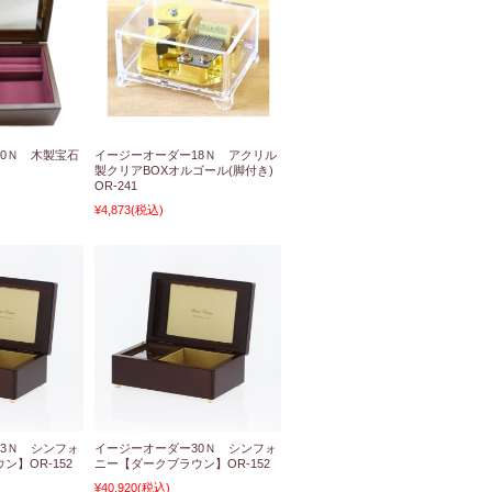
0Ｎ 木製宝石
イージーオーダー18Ｎ アクリル
製クリアBOXオルゴール(脚付き)
OR-241
¥4,873
(税込)
3Ｎ シンフォ
イージーオーダー30Ｎ シンフォ
ン】OR-152
ニー【ダークブラウン】OR-152
¥40,920
(税込)