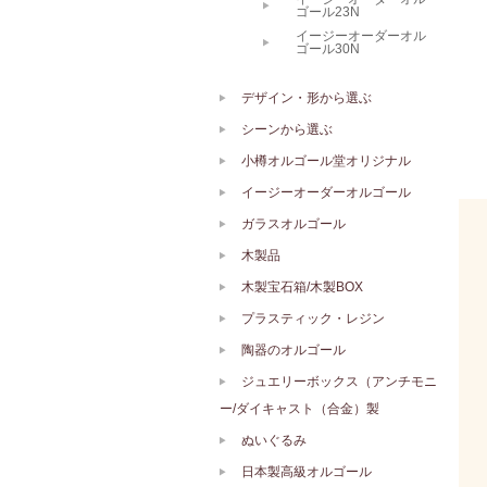
ゴール23N
イージーオーダーオル
ゴール30N
デザイン・形から選ぶ
シーンから選ぶ
小樽オルゴール堂オリジナル
イージーオーダーオルゴール
ガラスオルゴール
木製品
木製宝石箱/木製BOX
プラスティック・レジン
陶器のオルゴール
ジュエリーボックス（アンチモニ
ー/ダイキャスト（合金）製
ぬいぐるみ
日本製高級オルゴール