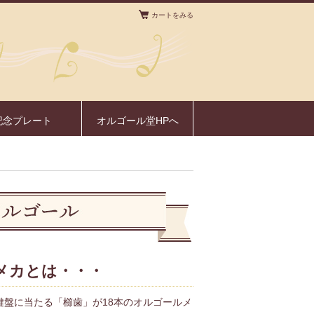
カートをみる
。
記念プレート
オルゴール堂HPへ
ルメカとは・・・
鍵盤に当たる「櫛歯」が18本のオルゴールメ