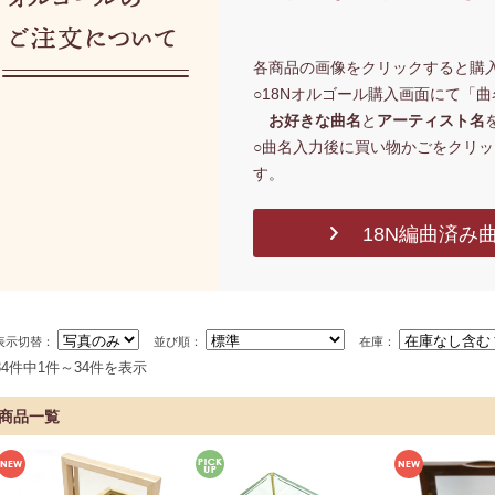
各商品の画像をクリックすると購
○18Nオルゴール購入画面にて「
お好きな曲名
と
アーティスト名
○曲名入力後に買い物かごをクリ
す。
18N編曲済み
表示切替：
並び順：
在庫：
34件中1件～34件を表示
商品一覧