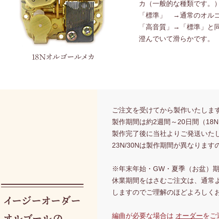
カ（一般的な種類です。
「標準」 →通常のオル
「高音質」→「標準」と
澄んでいて滑らかです。
ご注文を受けてから製
製作期間は約2週間～20日間（1
製作完了後に当社よりご
23N/30Nは製作期間が異なりま
※年末年始・GW・夏季（お盆）
休業期間をはさむご注文は、通常よ
しますのでご理解のほどよろしく
編曲が必要な場合は
オーダー
をご