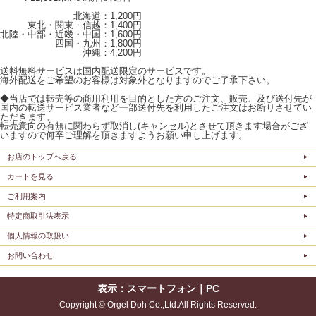
北海道：1,200円
東北・関東・信越：1,400円
北陸・中部・近畿・中国：1,600円
四国・九州：1,800円
沖縄：4,200円
送料無料サービスは国内配送限定のサービスです。
海外配送をご希望のお客様は対象外となりますのでご了承下さい。
◆当店では転売等の商用利用を目的とした方のご注文、販売、及び送付先が
国内の転送サービス業者など一部送付先を利用したご注文はお断りさせてい
ただきます。
転売意向の有無に関わらず取消し(キャンセル)とさせて頂きます場合がござ
いますので何卒ご理解を頂きますようお願い申し上げます。
お店のトップへ戻る
カートを見る
ご利用案内
特定商取引法表示
個人情報の取扱い
お問い合わせ
表示：スマートフォン｜
PC
Copyright © Orgel Doh Co.,Ltd.All Rights Reserved.