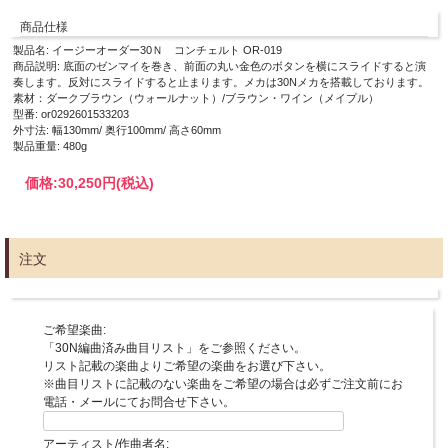
休業期間をはさむご注文は、通常より1週間～10日ほどお時間を頂戴いたしますの
商品仕様
でご理解のほどよろしくお願いいたします。
製品名: イージーオーダー30Ｎ コンチェルト OR-019
商品説明: 底面のゼンマイを巻き、前面の丸い金色のボタンを横にスライドすると演
※お支払い方法【クレジット決済】以外をご選択の場合、弊社でのご入金確認後の
奏します。反対にスライドすると止まります。メカは30Nメカを搭載しております。
制作開始となりますのでご了承ください。
素材：ダークブラウン（ウォールナット）/ブラウン・ワイン（メイプル）
編曲が必要な場合は
オーダー
をご選択ください。
型番: or0292601533203
外寸法: 幅130mm/ 奥行100mm/ 高さ60mm
○「曲名」入力欄に、
曲目リスト
で選んで
製品重量: 480g
お好きな曲名
と
アーティスト名
を入力してください。
○曲名入力後に買い物かごをクリックすると 商品名の中に曲名が入ります。
価格:
30,250円
(税込)
注文
ご希望楽曲:
「30N編曲済み曲目リスト」をご参照ください。
リスト記載の楽曲よりご希望の楽曲をお選び下さい。
※曲目リストに記載のない楽曲をご希望の場合は必ずご注文前にお
電話・メールにてお問合せ下さい。
アーティスト/作曲者名: