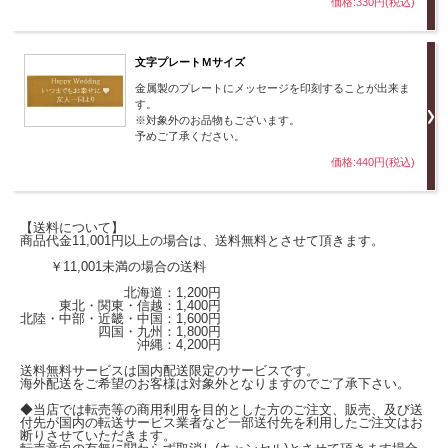
価格:330円(税込)
文字プレートＭサイズ
金属製のプレートにメッセージを印刻することが出来ま
す。
※対象外のお品物もございます。
予めご了承ください。
価格:440円(税込)
【送料について】
商品代金11,001円以上の場合は、送料無料とさせて頂きます。
￥11,001未満の場合の送料
北海道：1,200円
東北・関東・信越：1,400円
北陸・中部・近畿・中国：1,600円
四国・九州：1,800円
沖縄：4,200円
送料無料サービスは国内配送限定のサービスです。
海外配送をご希望のお客様は対象外となりますのでご了承下さい。
◆当店では転売等の商用利用を目的とした方のご注文、販売、及び送
付先が国内の転送サービス業者など一部送付先を利用したご注文はお
断りさせていただきます。