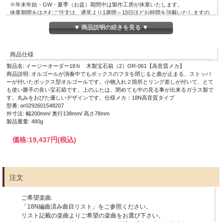
※年末年始・GW・夏季（お盆）期間中は製作工房が休業いたします。
休業期間をはさむご注文は、通常より1週間～10日ほどお時間を頂戴いたしますの
でご理解のほどよろしくお願いいたします。
▼ 商品説明の続きを見る ▼
※お支払い方法【クレジット決済】以外をご選択の場合、弊社でのご入金確認後の
制作開始となりますのでご了承ください。
商品仕様
編曲が必要な場合は
オーダー
をご選択ください。
製品名: イージーオーダー18Ｎ 木製宝石箱（2）OR-061【高音質メカ】
商品説明: オルゴールが演奏中でもボックスのフタを閉じると曲が止まる、ストッパ
○「曲名」入力欄に、曲目リストで選んで
お好きな曲名
と
アーティスト名
を入力
ーが付いたボックス型オルゴールです。小物入れ２箇所とリング差しが付いて、とて
してください。
も使い勝手の良い宝石箱です。上のふたは、閉めても中の見る事が出来るガラス製で
○曲名入力後に買い物かごをクリックすると 商品名の中に曲名が入ります。
す。丸みをおびた優しいデザインです。仕様メカ：18N高音質タイプ
18N編曲済み曲目リストはこちら
型番: or0292601548207
外寸法: 幅200mm/ 奥行138mm/ 高さ78mm
製品重量: 480g
小物入れサイズ（大）：W108×D69×H41mm
小物入れサイズ（小）：W62×D30×H41mm
価格:
19,437円
(税込)
注文
ご希望楽曲:
「18N編曲済み曲目リスト」をご参照ください。
リスト記載の楽曲よりご希望の楽曲をお選び下さい。