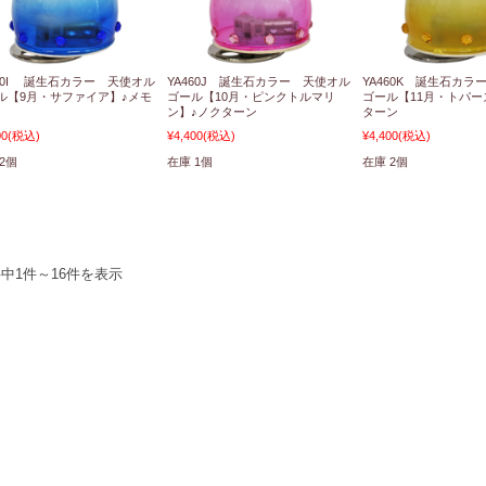
460I 誕生石カラー 天使オル
YA460J 誕生石カラー 天使オル
YA460K 誕生石カラ
ル【9月・サファイア】♪メモ
ゴール【10月・ピンクトルマリ
ゴール【11月・トパー
ン】♪ノクターン
ターン
00
(税込)
¥4,400
(税込)
¥4,400
(税込)
2個
在庫 1個
在庫 2個
件中1件～16件を表示