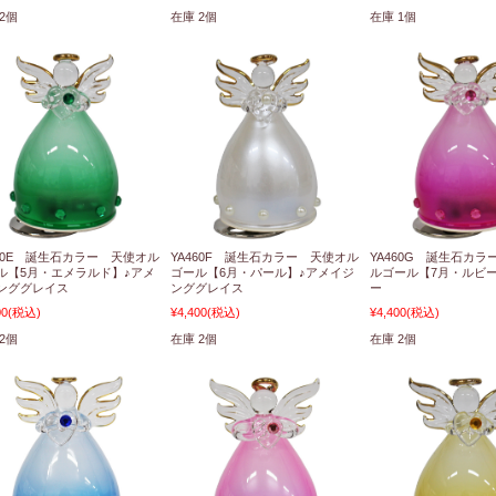
2個
在庫 2個
在庫 1個
460E 誕生石カラー 天使オル
YA460F 誕生石カラー 天使オル
YA460G 誕生石カラ
ル【5月・エメラルド】♪アメ
ゴール【6月・パール】♪アメイジ
ルゴール【7月・ルビ
ンググレイス
ンググレイス
ー
00
(税込)
¥4,400
(税込)
¥4,400
(税込)
2個
在庫 2個
在庫 2個