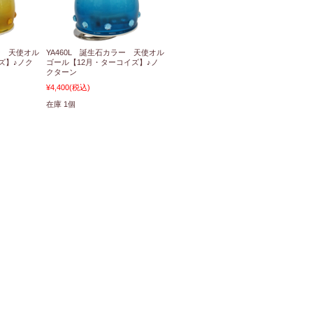
ー 天使オル
YA460L 誕生石カラー 天使オル
ズ】♪ノク
ゴール【12月・ターコイズ】♪ノ
クターン
¥4,400
(税込)
在庫 1個