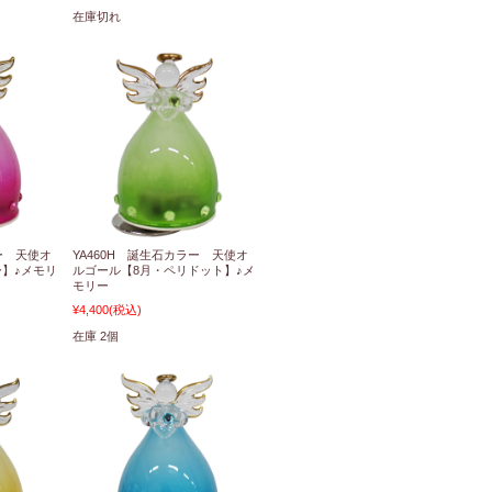
在庫切れ
ー 天使オ
YA460H 誕生石カラー 天使オ
ー】♪メモリ
ルゴール【8月・ペリドット】♪メ
モリー
¥4,400
(税込)
在庫 2個