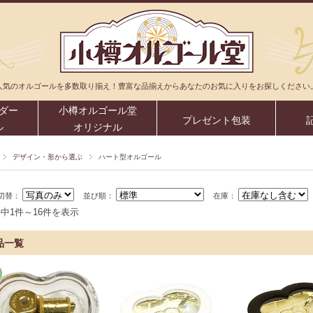
人気のオルゴールを多数取り揃え！豊富な品揃えからあなたのお気に入りをお探しください
ダー
小樽オルゴール堂
プレゼント包装
ル
オリジナル
デザイン・形から選ぶ
ハート型オルゴール
切替：
並び順：
在庫：
件中1件～16件を表示
品一覧