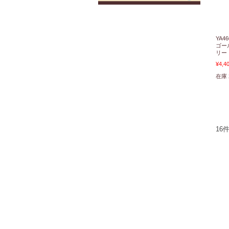
YA
ゴー
リー
¥4,4
在庫 
16