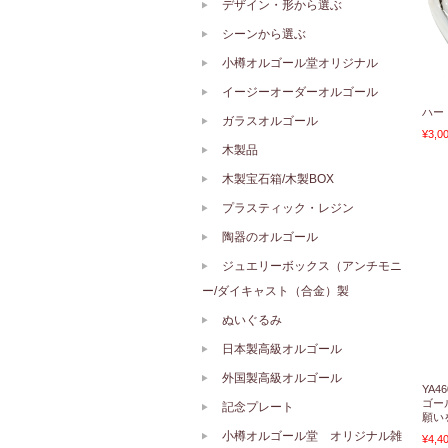
デザイン・形から選ぶ
シーンから選ぶ
小樽オルゴール堂オリジナル
イージーオーダーオルゴール
ハー
ガラスオルゴール
¥3,0
木製品
木製宝石箱/木製BOX
プラスティック・レジン
陶器のオルゴール
ジュエリーボックス（アンチモニ
ー/ダイキャスト（合金）製
ぬいぐるみ
日本製高級オルゴール
外国製高級オルゴール
YA
ゴー
記念プレート
願い
小樽オルゴール堂 オリジナル雑
¥4,4