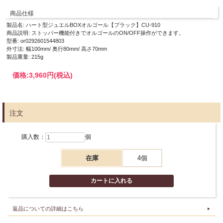
商品仕様
製品名: ハート型ジュエルBOXオルゴール【ブラック】CU-910
商品説明: ストッパー機能付きでオルゴールのON/OFF操作ができます。
型番: or0292601544803
外寸法: 幅100mm/ 奥行80mm/ 高さ70mm
製品重量: 215g
価格:
3,960円
(税込)
注文
購入数：
個
在庫
4個
返品についての詳細はこちら