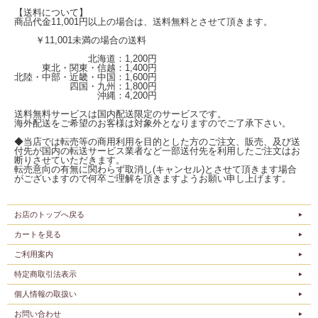
【送料について】
商品代金11,001円以上の場合は、送料無料とさせて頂きます。
￥11,001未満の場合の送料
北海道：1,200円
東北・関東・信越：1,400円
北陸・中部・近畿・中国：1,600円
四国・九州：1,800円
沖縄：4,200円
送料無料サービスは国内配送限定のサービスです。
海外配送をご希望のお客様は対象外となりますのでご了承下さい。
◆当店では転売等の商用利用を目的とした方のご注文、販売、及び送
付先が国内の転送サービス業者など一部送付先を利用したご注文はお
断りさせていただきます。
転売意向の有無に関わらず取消し(キャンセル)とさせて頂きます場合
がございますので何卒ご理解を頂きますようお願い申し上げます。
お店のトップへ戻る
カートを見る
ご利用案内
特定商取引法表示
個人情報の取扱い
お問い合わせ