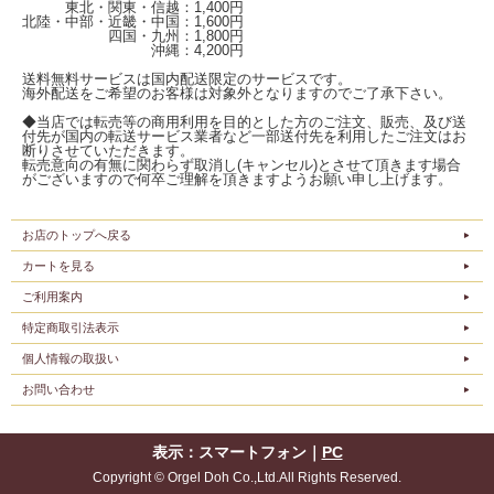
東北・関東・信越：1,400円
北陸・中部・近畿・中国：1,600円
四国・九州：1,800円
沖縄：4,200円
送料無料サービスは国内配送限定のサービスです。
海外配送をご希望のお客様は対象外となりますのでご了承下さい。
◆当店では転売等の商用利用を目的とした方のご注文、販売、及び送
付先が国内の転送サービス業者など一部送付先を利用したご注文はお
断りさせていただきます。
転売意向の有無に関わらず取消し(キャンセル)とさせて頂きます場合
がございますので何卒ご理解を頂きますようお願い申し上げます。
お店のトップへ戻る
カートを見る
ご利用案内
特定商取引法表示
個人情報の取扱い
お問い合わせ
表示：スマートフォン｜
PC
Copyright © Orgel Doh Co.,Ltd.All Rights Reserved.