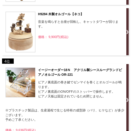
H9284 木製オルゴール【ネコ】
音楽を鳴らすと台座が回転し、キャットタワーが回りま
す。
価格： 9,900円(税込)
4位
イージーオーダー18Ｎ アクリル製シースルーグランドピ
アノオルゴール OR-221
ピアノ裏底面の巻き鍵でゼンマイを巻くとオルゴールが鳴
ります。
ピアノ裏底面のON/OFFのストッパーで操作します。
ピアノ天板は固定されているため閉じません。
※プラスチック製品は、生産過程で生じる特有の成型跡（バリ、ヒケなど）が多少
ございます。
予めご了承ください。
価格： 9,636円(税込)