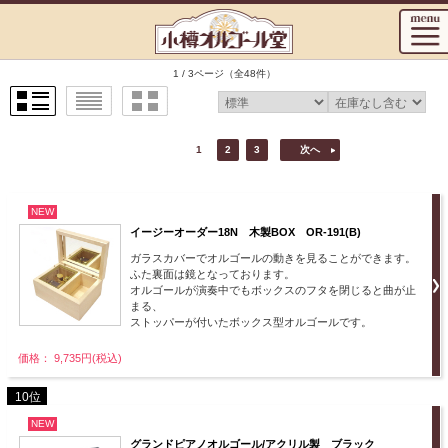
1 / 3ページ
（全48件）
1
2
3
次へ
NEW
イージーオーダー18N 木製BOX OR-191(B)
ガラスカバーでオルゴールの動きを見ることができます。
ふた裏面は鏡となっております。
オルゴールが演奏中でもボックスのフタを閉じると曲が止
まる、
ストッパーが付いたボックス型オルゴールです。
価格： 9,735円(税込)
10位
NEW
グランドピアノオルゴール/アクリル製 ブラック