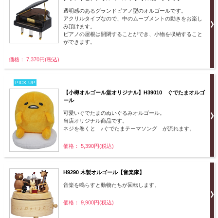
透明感のあるグランドピアノ型のオルゴールです。
アクリルタイプなので、中のムーブメントの動きをお楽し
み頂けます。
ピアノの屋根は開閉することができ、小物を収納すること
ができます。
価格： 7,370円(税込)
PICK UP
【小樽オルゴール堂オリジナル】H39010 ぐでたまオルゴ
ール
可愛いぐでたまのぬいぐるみオルゴール。
当店オリジナル商品です。
ネジを巻くと ♪ぐでたまテーマソング が流れます。
価格： 5,390円(税込)
H9290 木製オルゴール【音楽隊】
音楽を鳴らすと動物たちが回転します。
価格： 9,900円(税込)