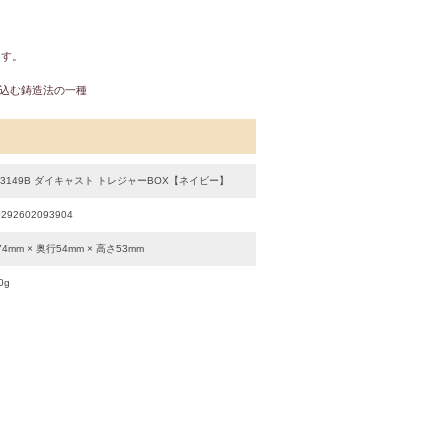
りいたします。
かし、金型に流し込む鋳造法の一種
Y3149B ダイキャスト トレジャーBOX【ネイビー】
0292602093904
4mm × 奥行54mm × 高さ53mm
0g