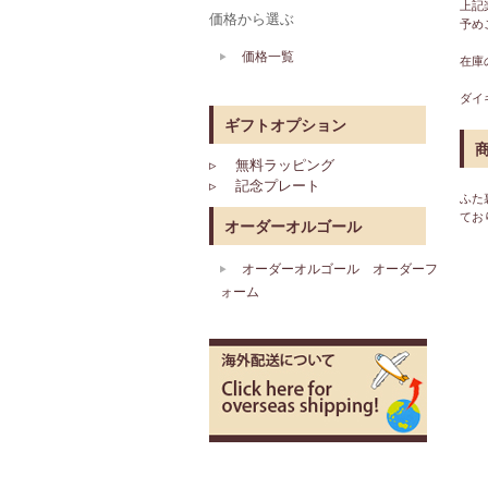
上記
価格から選ぶ
予め
価格一覧
在庫
ダ
ギフトオプション
▹ 無料ラッピング
▹ 記念プレート
ふた
てお
オーダーオルゴール
オーダーオルゴール オーダーフ
ォーム