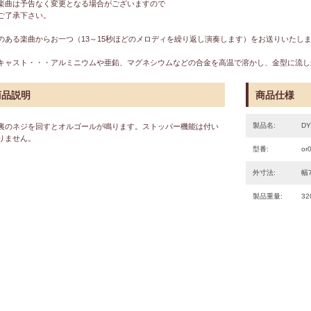
楽曲は予告なく変更となる場合がございますので
ご了承下さい。
のある楽曲からお一つ（13～15秒ほどのメロディを繰り返し演奏します）をお送
イキャスト・・・アルミニウムや亜鉛、マグネシウムなどの合金を高温で溶
商品説明
商品仕様
製品名:
D
裏のネジを回すとオルゴールが鳴ります。ストッパー機能は付い
りません。
型番:
or
外寸法:
幅7
製品重量:
32