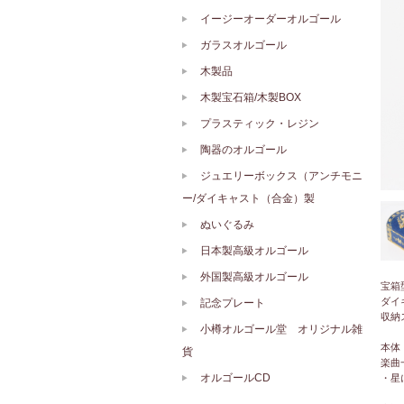
イージーオーダーオルゴール
ガラスオルゴール
木製品
木製宝石箱/木製BOX
プラスティック・レジン
陶器のオルゴール
ジュエリーボックス（アンチモニ
ー/ダイキャスト（合金）製
ぬいぐるみ
日本製高級オルゴール
外国製高級オルゴール
宝箱
ダイ
記念プレート
収納
小樽オルゴール堂 オリジナル雑
本体
貨
楽曲
オルゴールCD
・星