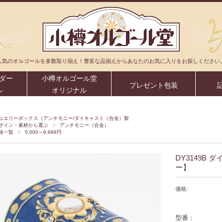
人気のオルゴールを多数取り揃え！豊富な品揃えからあなたのお気に入りをお探しください
ダー
小樽オルゴール堂
プレゼント包装
ル
オリジナル
ュエリーボックス（アンチモニー/ダイキャスト（合金）製
ザイン・素材から選ぶ
アンチモニー（合金）
格一覧
5,000～9,999円
DY3149B
ー】
価格:
型番：