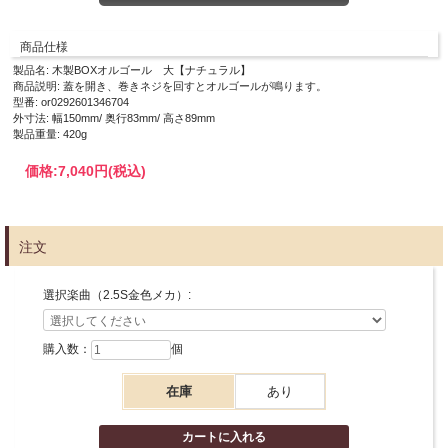
商品仕様
製品名: 木製BOXオルゴール 大【ナチュラル】
商品説明: 蓋を開き、巻きネジを回すとオルゴールが鳴ります。
型番: or0292601346704
外寸法: 幅150mm/ 奥行83mm/ 高さ89mm
製品重量: 420g
価格:
7,040円
(税込)
注文
選択楽曲（2.5S金色メカ）:
購入数：
個
在庫
あり