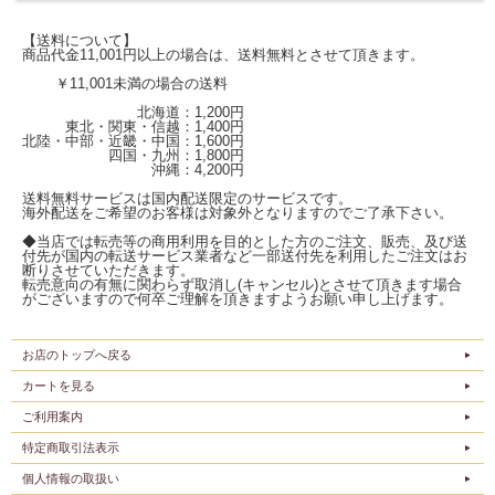
【送料について】
商品代金11,001円以上の場合は、送料無料とさせて頂きます。
￥11,001未満の場合の送料
北海道：1,200円
東北・関東・信越：1,400円
北陸・中部・近畿・中国：1,600円
四国・九州：1,800円
沖縄：4,200円
送料無料サービスは国内配送限定のサービスです。
海外配送をご希望のお客様は対象外となりますのでご了承下さい。
◆当店では転売等の商用利用を目的とした方のご注文、販売、及び送
付先が国内の転送サービス業者など一部送付先を利用したご注文はお
断りさせていただきます。
転売意向の有無に関わらず取消し(キャンセル)とさせて頂きます場合
がございますので何卒ご理解を頂きますようお願い申し上げます。
お店のトップへ戻る
カートを見る
ご利用案内
特定商取引法表示
個人情報の取扱い