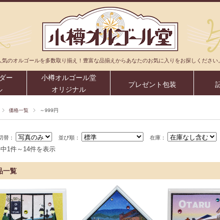
人気のオルゴールを多数取り揃え！豊富な品揃えからあなたのお気に入りをお探しください
ダー
小樽オルゴール堂
プレゼント包装
ル
オリジナル
価格一覧
～999円
切替：
並び順：
在庫：
件中1件～14件を表示
品一覧