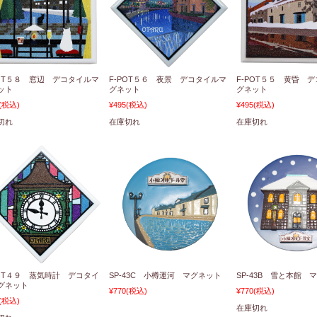
POT５８ 窓辺 デコタイルマ
F-POT５６ 夜景 デコタイルマ
F-POT５５ 黄昏 
ット
グネット
グネット
(税込)
¥495
(税込)
¥495
(税込)
切れ
在庫切れ
在庫切れ
POT４９ 蒸気時計 デコタイ
SP-43C 小樽運河 マグネット
SP-43B 雪と本館 
グネット
¥770
(税込)
¥770
(税込)
(税込)
在庫切れ