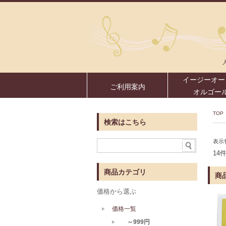
イージーオー
ご利用案内
オルゴー
TOP
検索はこちら
表示
14
商品カテゴリ
商
価格から選ぶ
価格一覧
～999円