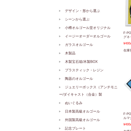
デザイン・形から選ぶ
シーンから選ぶ
小樽オルゴール堂オリジナル
F-
イージーオーダーオルゴール
グネ
¥495
ガラスオルゴール
在庫
木製品
木製宝石箱/木製BOX
プラスティック・レジン
陶器のオルゴール
ジュエリーボックス（アンチモニ
ー/ダイキャスト（合金）製
ぬいぐるみ
日本製高級オルゴール
F-
ルマ
外国製高級オルゴール
¥495
記念プレート