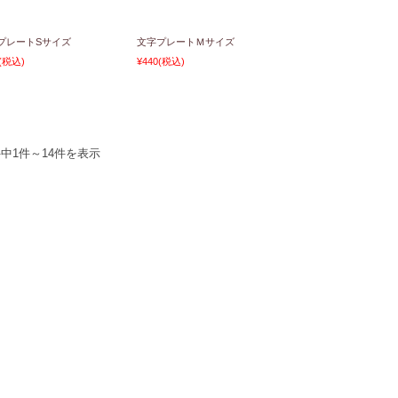
プレートSサイズ
文字プレートＭサイズ
(税込)
¥440
(税込)
件中1件～14件を表示