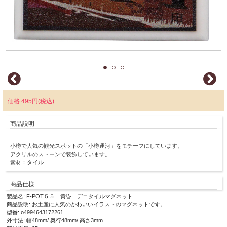
価格:495円(税込)
商品説明
小樽で人気の観光スポットの「小樽運河」をモチーフにしています。
アクリルのストーンで装飾しています。
素材：タイル
商品仕様
製品名: F-POT５５ 黄昏 デコタイルマグネット
商品説明: お土産に人気のかわいいイラストのマグネットです。
型番: o4994643172261
外寸法: 幅48mm/ 奥行48mm/ 高さ3mm