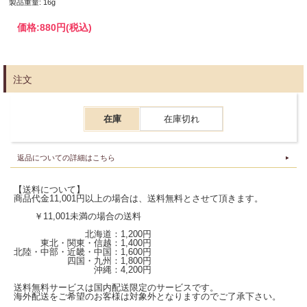
製品重量: 16g
価格:
880円
(税込)
注文
在庫
在庫切れ
返品についての詳細はこちら
【送料について】
商品代金11,001円以上の場合は、送料無料とさせて頂きます。
￥11,001未満の場合の送料
北海道：1,200円
東北・関東・信越：1,400円
北陸・中部・近畿・中国：1,600円
四国・九州：1,800円
沖縄：4,200円
送料無料サービスは国内配送限定のサービスです。
海外配送をご希望のお客様は対象外となりますのでご了承下さい。