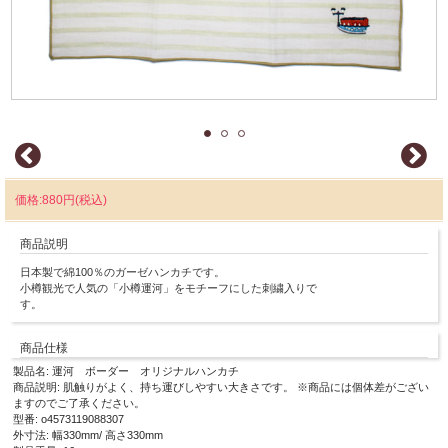
価格:880円(税込)
商品説明
日本製で綿100％のガーゼハンカチです。
小樽観光で人気の「小樽運河」をモチーフにした刺繍入りで
す。
商品仕様
製品名: 運河 ボーダー オリジナルハンカチ
商品説明: 肌触りがよく、持ち運びしやすい大きさです。 ※商品には個体差がござい
ますのでご了承ください。
型番: o4573119088307
外寸法: 幅330mm/ 高さ330mm