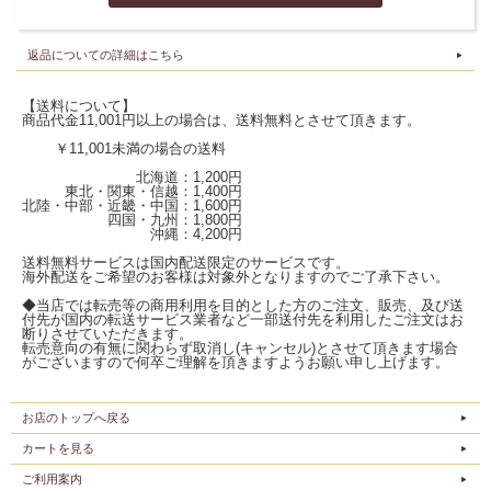
返品についての詳細はこちら
【送料について】
商品代金11,001円以上の場合は、送料無料とさせて頂きます。
￥11,001未満の場合の送料
北海道：1,200円
東北・関東・信越：1,400円
北陸・中部・近畿・中国：1,600円
四国・九州：1,800円
沖縄：4,200円
送料無料サービスは国内配送限定のサービスです。
海外配送をご希望のお客様は対象外となりますのでご了承下さい。
◆当店では転売等の商用利用を目的とした方のご注文、販売、及び送
付先が国内の転送サービス業者など一部送付先を利用したご注文はお
断りさせていただきます。
転売意向の有無に関わらず取消し(キャンセル)とさせて頂きます場合
がございますので何卒ご理解を頂きますようお願い申し上げます。
お店のトップへ戻る
カートを見る
ご利用案内