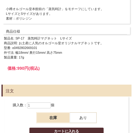
小樽オルゴール堂本館前の「蒸気時計」をモチーフにしています。
LサイズとSサイズがあります。
素材：ポリレジン
商品仕様
製品名: SP-17 蒸気時計マグネット Lサイズ
商品説明: お土産に人気のオルゴール堂オリジナルマグネットです。
型番: o0492802669101
外寸法: 幅18mm/ 奥行15mm/ 高さ75mm
製品重量: 17g
価格:
990円
(税込)
注文
購入数：
個
在庫
あり