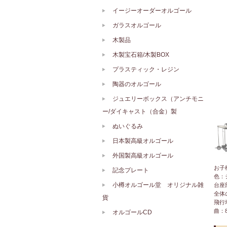
イージーオーダーオルゴール
ガラスオルゴール
木製品
木製宝石箱/木製BOX
プラスティック・レジン
陶器のオルゴール
ジュエリーボックス（アンチモニ
ー/ダイキャスト（合金）製
ぬいぐるみ
日本製高級オルゴール
外国製高級オルゴール
お子
記念プレート
色：
小樽オルゴール堂 オリジナル雑
台座部
全体
貨
飛行
曲：
オルゴールCD