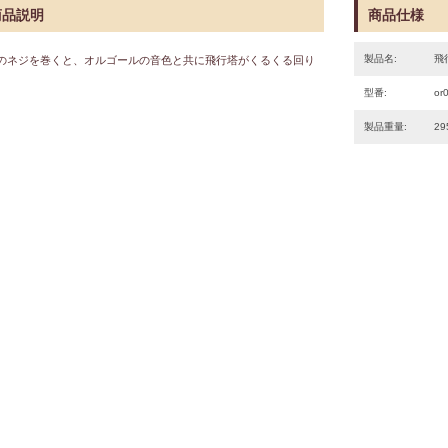
商品説明
商品仕様
製品名:
飛
のネジを巻くと、オルゴールの音色と共に飛行塔がくるくる回り
。
型番:
or
製品重量:
29