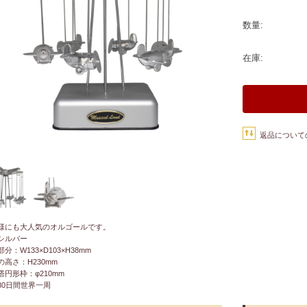
数量:
在庫:
返品について
様にも大人気のオルゴールです。
シルバー
分：W133×D103×H38mm
の高さ：H230mm
塔円形枠：φ210mm
80日間世界一周