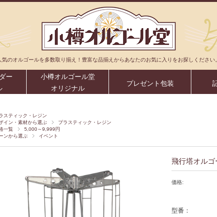
人気のオルゴールを多数取り揃え！豊富な品揃えからあなたのお気に入りをお探しください
ダー
小樽オルゴール堂
プレゼント包装
ル
オリジナル
ラスティック・レジン
ザイン・素材から選ぶ
プラスティック・レジン
格一覧
5,000～9,999円
ーンから選ぶ
イベント
飛行塔オルゴ
価格:
型番：