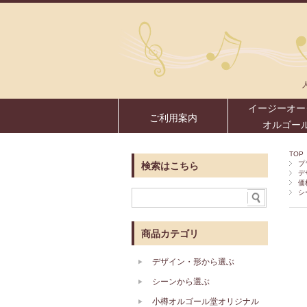
イージーオー
ご利用案内
オルゴー
TOP
プ
検索はこちら
デ
価
シ
商品カテゴリ
デザイン・形から選ぶ
シーンから選ぶ
小樽オルゴール堂オリジナル