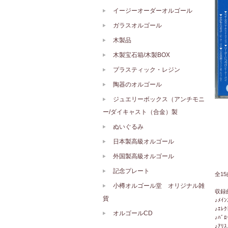
イージーオーダーオルゴール
ガラスオルゴール
木製品
木製宝石箱/木製BOX
プラスティック・レジン
陶器のオルゴール
ジュエリーボックス（アンチモニ
ー/ダイキャスト（合金）製
ぬいぐるみ
日本製高級オルゴール
外国製高級オルゴール
記念プレート
全1
小樽オルゴール堂 オリジナル雑
収録
貨
♪ﾒｲﾝ
♪ｴﾚｸ
オルゴールCD
♪ﾊﾞﾛ
♪ｱﾘｽ