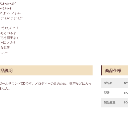
ｱｽﾓｰﾙﾜｰﾙﾄﾞ
ｰﾏｳｽﾏｰﾁ
ﾊﾟ.ﾃﾞｨｰ.ﾄﾞｩ.ﾀｰ
ﾞﾃﾞｨ.ﾊﾞﾋﾞﾃﾞｨ.ﾌﾞｰ
ﾎｰ
ｰﾏｳｽｸﾗﾌﾞﾏｰﾁ
みもとべるよ
どろう調子よく
ﾀﾞｰにつづけ
さな世界
ー.ホー
商品説明
商品仕様
製品名:
N
ゴールサウンドCDです。メロディーのみのため、歌声などは入っ
ません。
型番:
or
製品重量:
90