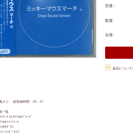
型番：
数量:
在庫:
返品について
5曲入り 総収録時間 33：17
曲一覧
ｽﾄﾘｰﾄ.ｴﾚｸﾄﾘｶﾙﾊﾟﾚｰﾄﾞ
ﾄﾘｶﾙﾌｧﾝﾌｧｰﾚ
ｯｸﾎｳﾀﾞｳﾝ
.ｲﾝ.ﾜﾝﾀﾞｰﾗﾝﾄﾞ