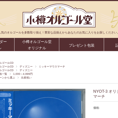
人気のオルゴールを多数取り揃え！豊富な品揃えからあなたのお気に入りをお探しください
ダー
小樽オルゴール堂
プレゼント包装
ル
オリジナル
ルゴールCD
ルゴールCD
ディズニー
ミッキーマウスマーチ
ルゴールCD
ディズニー
格一覧
1,000～4,999円
ーンから選ぶ
出産祝い
NYOT-3 
マーチ
価格: