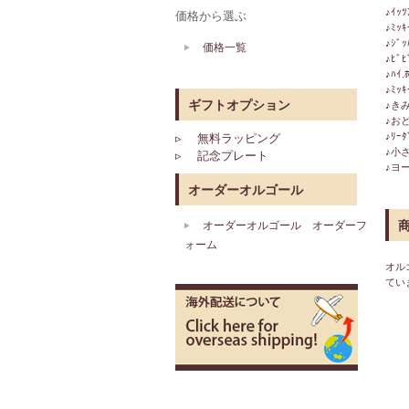
♪ｲｯﾂ
価格から選ぶ
♪ﾐｯｷ
♪ｼﾞｯ
価格一覧
♪ﾋﾞﾋ
♪ﾊｲ.
♪ﾐｯｷ
ギフトオプション
♪き
♪お
♪ﾘｰ
▹ 無料ラッピング
♪小
▹ 記念プレート
♪ヨ
オーダーオルゴール
オーダーオルゴール オーダーフ
ォーム
オル
てい