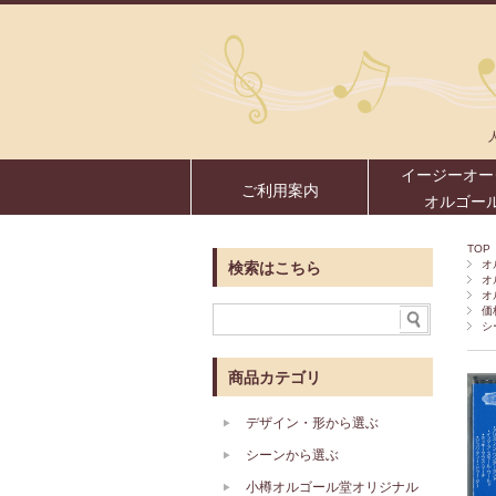
イージーオー
ご利用案内
オルゴー
TOP
オ
検索はこちら
オ
オ
価
シ
商品カテゴリ
デザイン・形から選ぶ
シーンから選ぶ
小樽オルゴール堂オリジナル