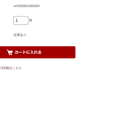
or0292601469304
枚
在庫あり
の詳細はこちら