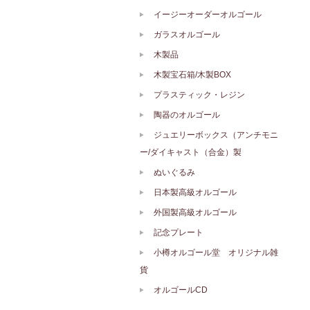
イージーオーダーオルゴール
ガラスオルゴール
木製品
木製宝石箱/木製BOX
プラスティック・レジン
陶器のオルゴール
ジュエリーボックス（アンチモニ
ー/ダイキャスト（合金）製
ぬいぐるみ
日本製高級オルゴール
外国製高級オルゴール
記念プレート
小樽オルゴール堂 オリジナル雑
貨
オルゴールCD