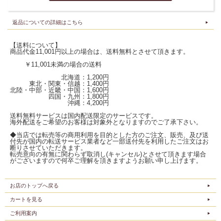
返品についての詳細はこちら
【送料について】
商品代金11,001円以上の場合は、送料無料とさせて頂きます。
￥11,001未満の場合の送料
北海道：1,200円
東北・関東・信越：1,400円
北陸・中部・近畿・中国：1,600円
四国・九州：1,800円
沖縄：4,200円
送料無料サービスは国内配送限定のサービスです。
海外配送をご希望のお客様は対象外となりますのでご了承下さい。
◆当店では転売等の商用利用を目的とした方のご注文、販売、及び送
付先が国内の転送サービス業者など一部送付先を利用したご注文はお
断りさせていただきます。
転売意向の有無に関わらず取消し(キャンセル)とさせて頂きます場合
がございますので何卒ご理解を頂きますようお願い申し上げます。
お店のトップへ戻る
カートを見る
ご利用案内