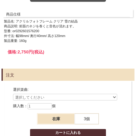
商品仕様
製品名: アクリルフォトフレーム クリア 雪の結晶
商品説明: 前面のネジを巻くと音色が流れます。
型番: or0292601576200
外寸法: 幅98mm/ 奥行40mm/ 高さ120mm
製品重量: 160g
価格:
2,750円
(税込)
注文
選択楽曲:
購入数：
個
在庫
3個