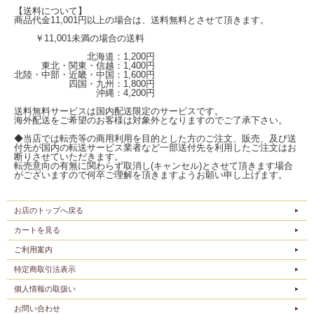
【送料について】
商品代金11,001円以上の場合は、送料無料とさせて頂きます。
￥11,001未満の場合の送料
北海道：1,200円
東北・関東・信越：1,400円
北陸・中部・近畿・中国：1,600円
四国・九州：1,800円
沖縄：4,200円
送料無料サービスは国内配送限定のサービスです。
海外配送をご希望のお客様は対象外となりますのでご了承下さい。
◆当店では転売等の商用利用を目的とした方のご注文、販売、及び送
付先が国内の転送サービス業者など一部送付先を利用したご注文はお
断りさせていただきます。
転売意向の有無に関わらず取消し(キャンセル)とさせて頂きます場合
がございますので何卒ご理解を頂きますようお願い申し上げます。
お店のトップへ戻る
カートを見る
ご利用案内
特定商取引法表示
個人情報の取扱い
お問い合わせ