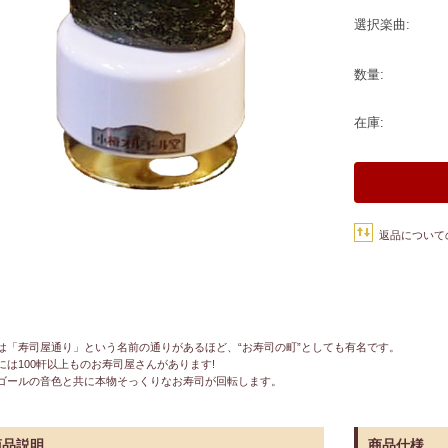
選択楽曲:
数量:
在庫:
返品について
は「寿司屋通り」という名前の通りがあるほど、“お寿司の町”としても有名です。
には100軒以上ものお寿司屋さんがあります!
ゴールの音色と共に本物そっくりなお寿司が回転します。
商品説明
商品仕様