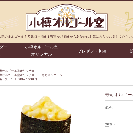
人気のオルゴールを多数取り揃え！豊富な品揃えからあなたのお気に入りをお探しください
ダー
小樽オルゴール堂
プレゼント包装
ル
オリジナル
樽オルゴール堂オリジナル
樽オルゴール堂オリジナル
寿司オルゴール
格一覧
1,000～4,999円
寿司オルゴー
価格:
型番：