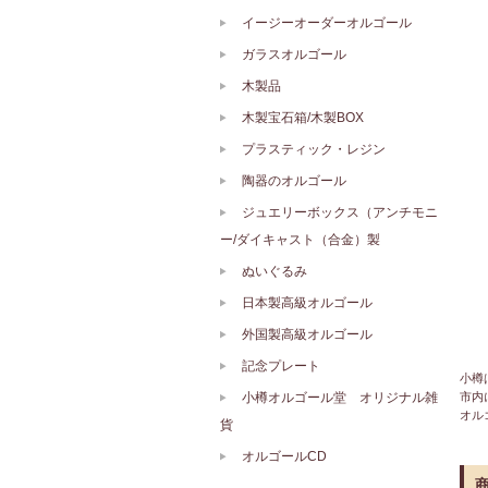
イージーオーダーオルゴール
ガラスオルゴール
木製品
木製宝石箱/木製BOX
プラスティック・レジン
陶器のオルゴール
ジュエリーボックス（アンチモニ
ー/ダイキャスト（合金）製
ぬいぐるみ
日本製高級オルゴール
外国製高級オルゴール
記念プレート
小樽
小樽オルゴール堂 オリジナル雑
市内
オル
貨
オルゴールCD