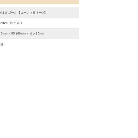
司オルゴール【コーンマヨネーズ】
0292601971401
0mm × 奥行60mm × 高さ75mm
0g