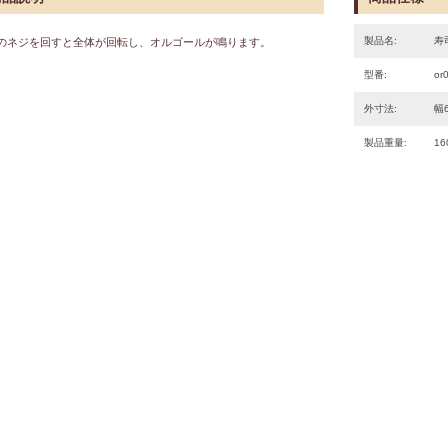
製品名:
寿
のネジを回すと全体が回転し、オルゴールが鳴ります。
型番:
or
外寸法:
幅6
製品重量:
16