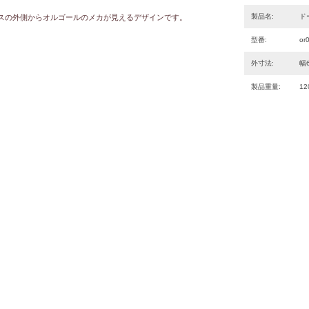
製品名:
ド
スの外側からオルゴールのメカが見えるデザインです。
型番:
or
外寸法:
幅6
製品重量:
12