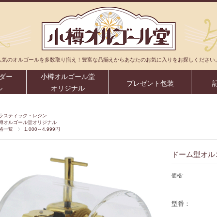
人気のオルゴールを多数取り揃え！豊富な品揃えからあなたのお気に入りをお探しください
ダー
小樽オルゴール堂
プレゼント包装
ル
オリジナル
ラスティック・レジン
樽オルゴール堂オリジナル
格一覧
1,000～4,999円
ドーム型オル
価格:
型番：