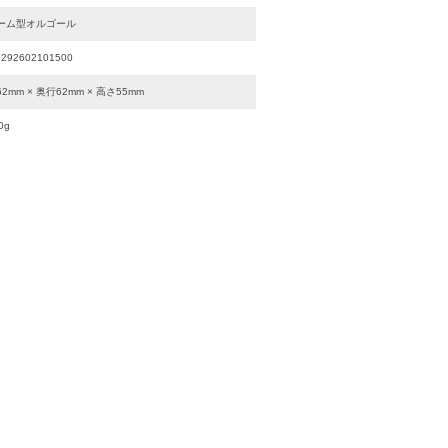
ーム型オルゴール
0292602101500
2mm × 奥行62mm × 高さ55mm
0g