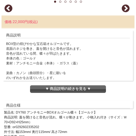
価格:22,000円(税込)
商品説明
BOX型の煌びやかな宝石箱オルゴールです。
底面のネジを巻き、蓋を開けると音色が流れます。
音色が流れている間、蝶々が羽ばたきます。
本体の色：ゴールド
素材：アンチモニー合金（本体）・ガラス（蓋）
楽曲：カノン（曲頭部分）・星に願いを
のいずれかをお送りいたします。
上記楽曲は予告なく変更となる場合がございますので
▼ 商品説明の続きを見る ▼
予めご了承下さい。
商品仕様
製品名: DY760 アンチモニーBOXオルゴール蝶々【ゴールド】
商品説明: 蓋を開けると音色が流れ、蝶々が動きます。 小物入れ付き（サイズ：Ｗ
70×D92×H25mm）
型番: or0292602335202
外寸法: 幅153mm/ 奥行115mm/ 高さ72mm