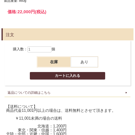
製品重量: 860g
価格:
22,000円
(税込)
注文
この投稿をInstagramで見る
購入数：
個
在庫
あり
返品についての詳細はこちら
【送料について】
商品代金11,001円以上の場合は、送料無料とさせて頂きます。
オルゴール堂(@orgel_doh_official)がシェアした投稿
￥11,001未満の場合の送料
北海道：1,200円
東北・関東・信越：1,400円
北陸・中部・近畿・中国：1,600円