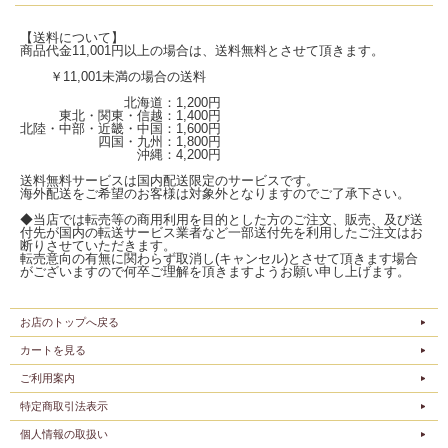
【送料について】
商品代金11,001円以上の場合は、送料無料とさせて頂きます。
￥11,001未満の場合の送料
北海道：1,200円
東北・関東・信越：1,400円
北陸・中部・近畿・中国：1,600円
四国・九州：1,800円
沖縄：4,200円
送料無料サービスは国内配送限定のサービスです。
海外配送をご希望のお客様は対象外となりますのでご了承下さい。
◆当店では転売等の商用利用を目的とした方のご注文、販売、及び送
付先が国内の転送サービス業者など一部送付先を利用したご注文はお
断りさせていただきます。
転売意向の有無に関わらず取消し(キャンセル)とさせて頂きます場合
がございますので何卒ご理解を頂きますようお願い申し上げます。
お店のトップへ戻る
カートを見る
ご利用案内
特定商取引法表示
個人情報の取扱い