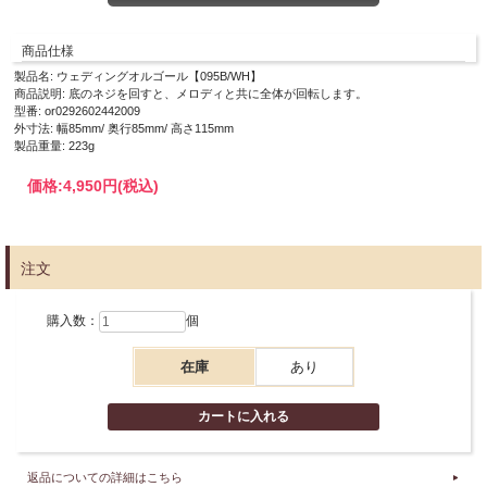
商品仕様
製品名: ウェディングオルゴール【095B/WH】
商品説明: 底のネジを回すと、メロディと共に全体が回転します。
型番: or0292602442009
外寸法: 幅85mm/ 奥行85mm/ 高さ115mm
製品重量: 223g
価格:
4,950円
(税込)
注文
購入数：
個
在庫
あり
返品についての詳細はこちら